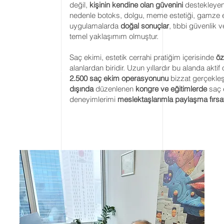
değil,
kişinin kendine olan güvenini
destekleyen
nedenle botoks, dolgu, meme estetiği, gamze est
uygulamalarda
doğal sonuçlar
, tıbbi güvenlik
temel yaklaşımım olmuştur.
Saç ekimi, estetik cerrahi pratiğim içerisinde
öz
alanlardan biridir. Uzun yıllardır bu alanda akti
2.500 saç ekim operasyonunu
bizzat gerçekleş
dışında
düzenlenen
kongre ve eğitimlerde
saç e
deneyimlerimi
meslektaşlarımla paylaşma fırsat