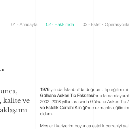
01 - Anasayfa
02 - Hakkımda
03 - Estetik Operasyonla
.
1976
yılında İstanbul’da doğdum. Tıp eğitimimi
yunca,
Gülhane Askeri Tıp Fakültesi
’nde tamamlayarak
, kalite ve
2002–2008 yılları arasında Gülhane Askeri Tıp
ve Estetik Cerrahi Kliniği’
nde uzmanlık eğitimi
yaklaşımı
oldum.
Mesleki kariyerim boyunca estetik cerrahiyi yaln