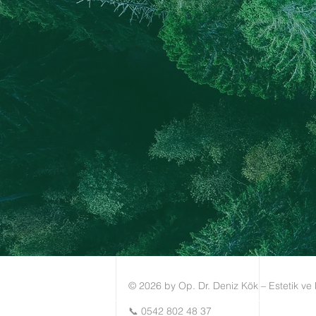
© 2026 by
Op. Dr. Deniz Kök – Estetik ve 
📞
0542 802 48 37